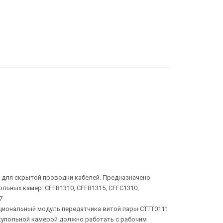
 для скрытой проводки кабелей. Предназначено
льных камер: CFFB1310, CFFB1315, CFFC1310,
7
циональный модуль передатчика витой пары CTTT0111
 купольной камерой должно работать с рабочим