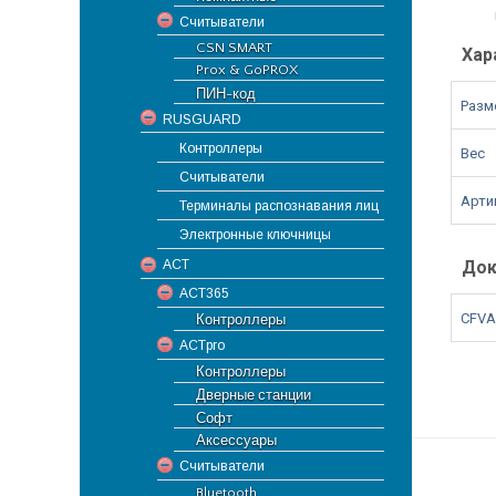
Считыватели
CSN SMART
Хар
Prox & GoPROX
ПИН-код
Разме
RUSGUARD
Контроллеры
Вес
Считыватели
Арти
Терминалы распознавания лиц
Электронные ключницы
ACT
Док
ACT365
CFVA
Контроллеры
ACTpro
Контроллеры
Дверные станции
Софт
Аксессуары
Считыватели
Bluetooth