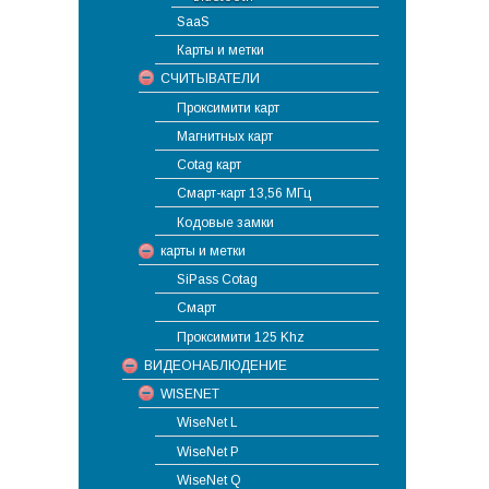
SaaS
Карты и метки
СЧИТЫВАТЕЛИ
Проксимити карт
Магнитных карт
Cotag карт
Смарт-карт 13,56 МГц
Кодовые замки
карты и метки
SiPass Cotag
Смарт
Проксимити 125 Khz
ВИДЕОНАБЛЮДЕНИЕ
WISENET
WiseNet L
WiseNet P
WiseNet Q