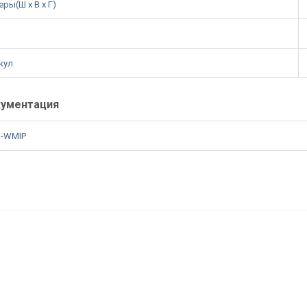
ры(Ш x В x Г)
кул
ументация
-WMIP