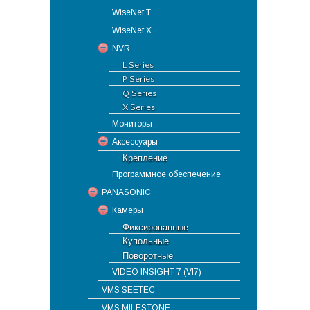
WiseNet T
WiseNet X
NVR
L Series
P Series
Q Series
X Series
Мониторы
Аксессуары
Крепление
Программное обеспечение
PANASONIC
Камеры
Фиксированные
Купольные
Поворотные
VIDEO INSIGHT 7 (VI7)
VMS SEETEC
VMS MILESTONE