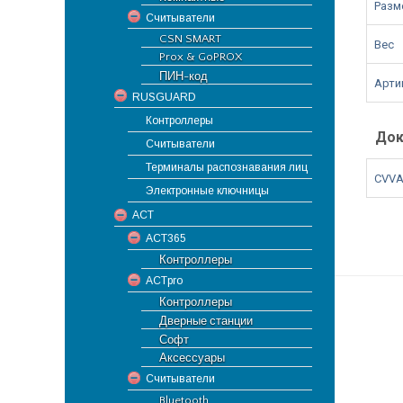
Разме
Считыватели
CSN SMART
Вес
Prox & GoPROX
ПИН-код
Арти
RUSGUARD
Контроллеры
Док
Считыватели
Терминалы распознавания лиц
CVVA
Электронные ключницы
ACT
ACT365
Контроллеры
ACTpro
Контроллеры
Дверные станции
Софт
Аксессуары
Считыватели
Bluetooth