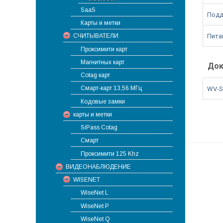
SaaS
Подд
Карты и метки
Пита
СЧИТЫВАТЕЛИ
Проксимити карт
Магнитных карт
Док
Cotag карт
Смарт-карт 13,56 МГц
WV-S
Кодовые замки
карты и метки
SiPass Cotag
Смарт
Проксимити 125 Khz
ВИДЕОНАБЛЮДЕНИЕ
WISENET
WiseNet L
WiseNet P
WiseNet Q