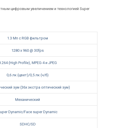
атным цифровым увеличением и технологией Super
1.3 Мп с RGB фильтром
1280 x 960 @ 30fps
.264 (High Profile), MPEG-4 и JPEG
0,6 лк (цвет)/0,5 лк (ч/б)
ческий зум (36x экстра оптический зум)
Механический
uper Dynamic/Face super Dynamic
SDHC/SD