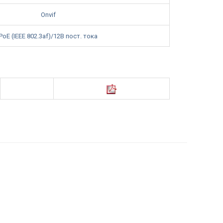
Onvif
PoE (IEEE 802.3af)/12В пост. тока