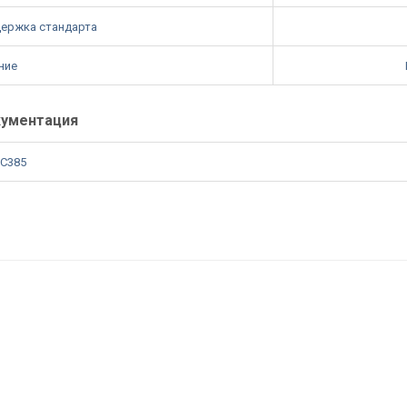
ержка стандарта
ние
ументация
C385