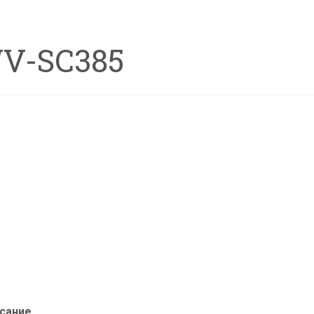
V-SC385
сание