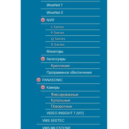
WiseNet T
WiseNet X
NVR
L Series
P Series
Q Series
X Series
Мониторы
Аксессуары
Крепление
Программное обеспечение
PANASONIC
Камеры
Фиксированные
Купольные
Поворотные
VIDEO INSIGHT 7 (VI7)
VMS SEETEC
VMS MILESTONE