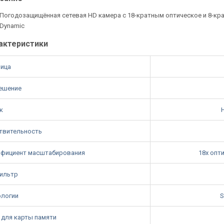
Погодозащищённая сетевая HD камера с 18-кратным оптическое и 8-кр
Dynamic
актеристики
ица
ешение
к
H
твительность
фициент масштабирования
18x опти
ильтр
ологии
S
 для карты памяти