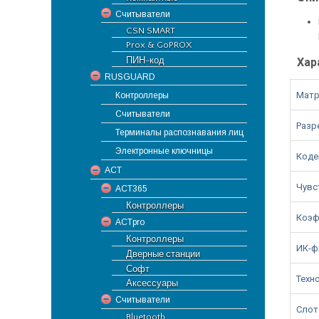
Считыватели
CSN SMART
Prox & GoPROX
ПИН-код
Хар
RUSGUARD
Матр
Контроллеры
Считыватели
Разр
Терминалы распознавания лиц
Электронные ключницы
Коде
ACT
Чувс
ACT365
Контроллеры
Коэф
ACTpro
Контроллеры
ИК-ф
Дверные станции
Софт
Техн
Аксессуары
Считыватели
Слот
Bluetooth