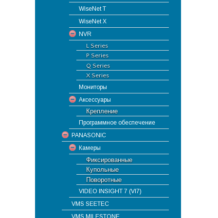
WiseNet T
WiseNet X
NVR
L Series
P Series
Q Series
X Series
Мониторы
Аксессуары
Крепление
Программное обеспечение
PANASONIC
Камеры
Фиксированные
Купольные
Поворотные
VIDEO INSIGHT 7 (VI7)
VMS SEETEC
VMS MILESTONE