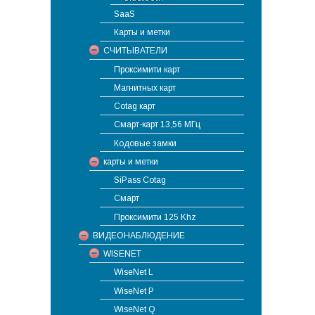
SaaS
Карты и метки
СЧИТЫВАТЕЛИ
Проксимити карт
Магнитных карт
Cotag карт
Смарт-карт 13,56 МГц
Кодовые замки
карты и метки
SiPass Cotag
Смарт
Проксимити 125 Khz
ВИДЕОНАБЛЮДЕНИЕ
WISENET
WiseNet L
WiseNet P
WiseNet Q