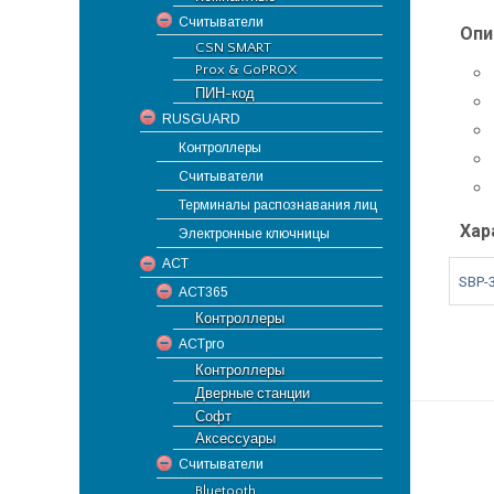
Считыватели
Опи
CSN SMART
Prox & GoPROX
ПИН-код
RUSGUARD
Контроллеры
Считыватели
Терминалы распознавания лиц
Хар
Электронные ключницы
ACT
SBP-
ACT365
Контроллеры
ACTpro
Контроллеры
Дверные станции
Софт
Аксессуары
Считыватели
Bluetooth