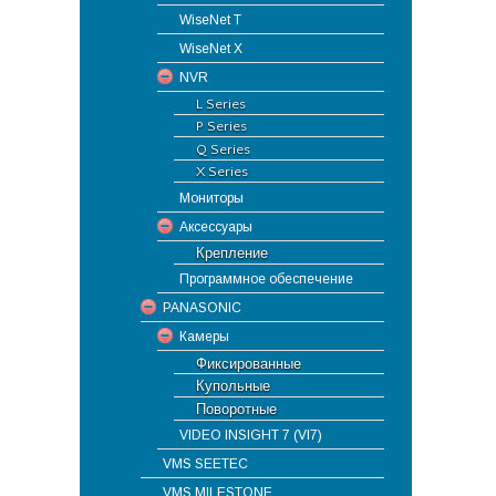
WiseNet T
WiseNet X
NVR
L Series
P Series
Q Series
X Series
Мониторы
Аксессуары
Крепление
Программное обеспечение
PANASONIC
Камеры
Фиксированные
Купольные
Поворотные
VIDEO INSIGHT 7 (VI7)
VMS SEETEC
VMS MILESTONE