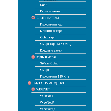
SaaS
Карты и метки
СЧИТЫВАТЕЛИ
Проксимити карт
Магнитных карт
Cotag карт
Смарт-карт 13,56 МГц
Кодовые замки
карты и метки
SiPass Cotag
Смарт
Проксимити 125 Khz
ВИДЕОНАБЛЮДЕНИЕ
WISENET
WiseNet L
WiseNet P
WiseNet Q