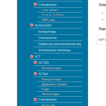
Опи
Считыватели
CSN SMART
Prox & GoPROX
ПИН-код
RUSGUARD
Хар
Контроллеры
Считыватели
SBP-
Терминалы распознавания лиц
Электронные ключницы
ACT
ACT365
Контроллеры
ACTpro
Контроллеры
Дверные станции
Софт
Аксессуары
Считыватели
Bluetooth