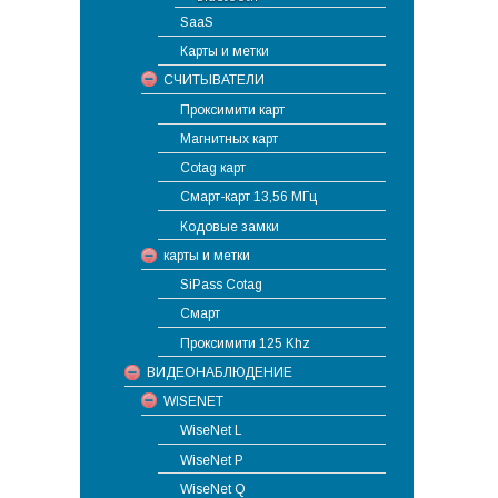
SaaS
Карты и метки
СЧИТЫВАТЕЛИ
Проксимити карт
Магнитных карт
Cotag карт
Смарт-карт 13,56 МГц
Кодовые замки
карты и метки
SiPass Cotag
Смарт
Проксимити 125 Khz
ВИДЕОНАБЛЮДЕНИЕ
WISENET
WiseNet L
WiseNet P
WiseNet Q