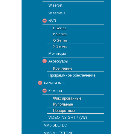
WiseNet T
WiseNet X
NVR
L Series
P Series
Q Series
X Series
Мониторы
Аксессуары
Крепление
Программное обеспечение
PANASONIC
Камеры
Фиксированные
Купольные
Поворотные
VIDEO INSIGHT 7 (VI7)
VMS SEETEC
VMS MILESTONE