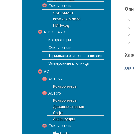
Считыватели
Опи
CSN SMART
Prox & GoPROX
ПИН-код
RUSGUARD
Контроллеры
Считыватели
Хар
Терминалы распознавания лиц
Электронные ключницы
SBP-
ACT
ACT365
Контроллеры
ACTpro
Контроллеры
Дверные станции
Софт
Аксессуары
Считыватели
Bluetooth