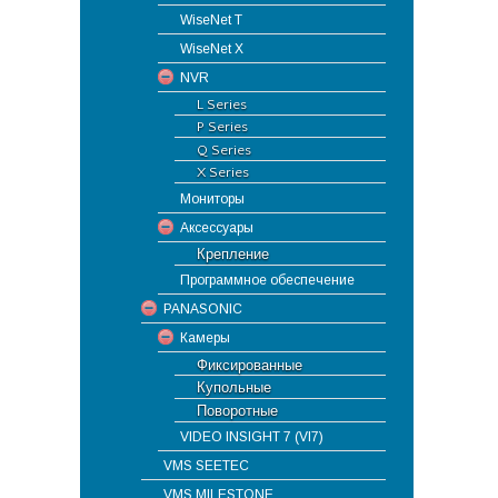
WiseNet T
WiseNet X
NVR
L Series
P Series
Q Series
X Series
Мониторы
Аксессуары
Крепление
Программное обеспечение
PANASONIC
Камеры
Фиксированные
Купольные
Поворотные
VIDEO INSIGHT 7 (VI7)
VMS SEETEC
VMS MILESTONE