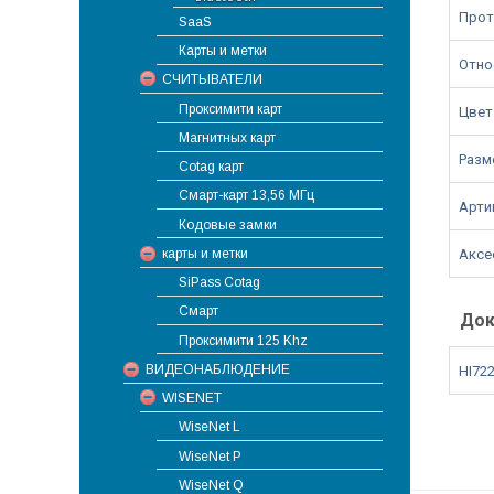
Прот
SaaS
Карты и метки
Отно
СЧИТЫВАТЕЛИ
Проксимити карт
Цвет
Магнитных карт
Разме
Cotag карт
Смарт-карт 13,56 МГц
Арти
Кодовые замки
карты и метки
Аксе
SiPass Cotag
Смарт
Док
Проксимити 125 Khz
ВИДЕОНАБЛЮДЕНИЕ
HI72
WISENET
WiseNet L
WiseNet P
WiseNet Q