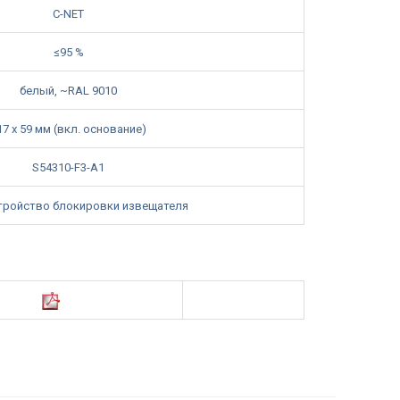
C-NET
≤95 %
белый, ~RAL 9010
17 x 59 мм (вкл. основание)
S54310-F3-A1
тройство блокировки извещателя