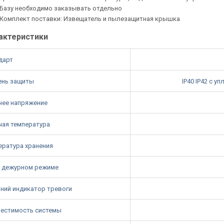
Базу необходимо заказывать отдельно
Комплект поставки: Извещатель и пылезащитная крышка
актеристики
дарт
ень защиты
IP40 IP42 с 
чее напряжение
чая температура
ература хранения
в дежурном режиме
ний индикатор тревоги
естимость системы