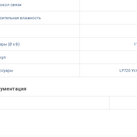
окол связи
сительная влажность
ры (Ø x В)
1
кул
ссуары
LP720 Ус
ументация
2