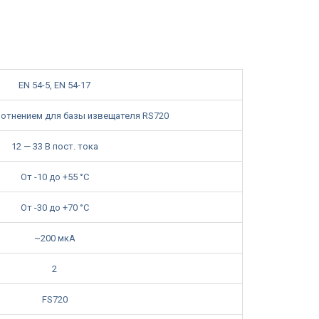
EN 54-5, EN 54-17
уплотнением для базы извещателя RS720
12 — 33 В пост. тока
От -10 до +55 °C
От -30 до +70 °C
~200 мкА
2
FS720