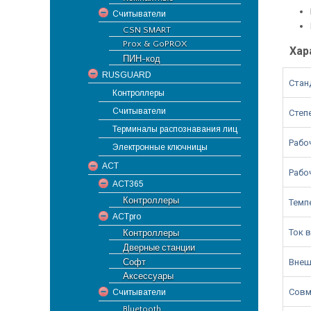
Считыватели
CSN SMART
Prox & GoPROX
Хар
ПИН-код
RUSGUARD
Стан
Контроллеры
Считыватели
Степ
Терминалы распознавания лиц
Рабо
Электронные ключницы
ACT
Рабо
ACT365
Контроллеры
Темп
ACTpro
Ток 
Контроллеры
Дверные станции
Внеш
Софт
Аксессуары
Совм
Считыватели
Bluetooth