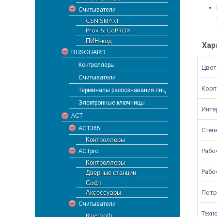
Считыватели
CSN SMART
Prox & GoPROX
ПИН-код
Хар
RUSGUARD
Контроллеры
Цвет
Считыватели
Корп
Терминалы распознавания лиц
Электронные ключницы
Инте
ACT
ACT365
Степ
Контроллеры
Рабо
ACTpro
Контроллеры
Рабо
Дверные станции
Софт
Потр
Аксессуары
Считыватели
Техн
Bluetooth