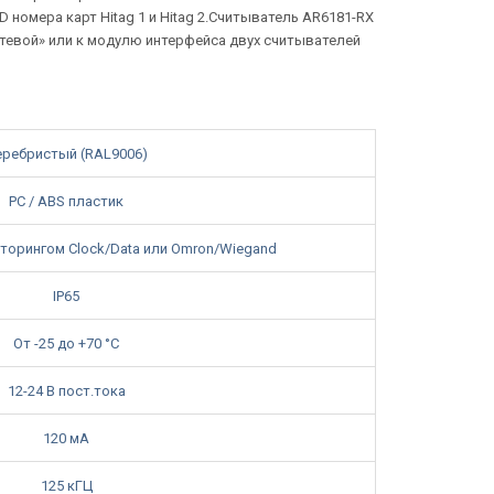
номера карт Hitag 1 и Hitag 2.Считыватель AR6181-RX
етевой» или к модулю интерфейса двух считывателей
еребристый (RAL9006)
PC / ABS пластик
иторингом Clock/Data или Omron/Wiegand
IP65
От -25 до +70 °C
12-24 В пост.тока
120 мА
125 кГЦ