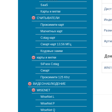
SaaS
Дист
Карты и метки
СЧИТЫВАТЕЛИ
Инди
Проксимити карт
Разме
Магнитных карт
Cotag карт
Арти
Смарт-карт 13,56 МГц
Кодовые замки
Док
карты и метки
SiPass Cotag
AR61
Смарт
Проксимити 125 Khz
ВИДЕОНАБЛЮДЕНИЕ
WISENET
WiseNet L
WiseNet P
WiseNet Q