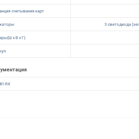
анция считывания карт
каторы
3 светодиода (зе
ры(Ш x В x Г)
кул
ументация
81-RX