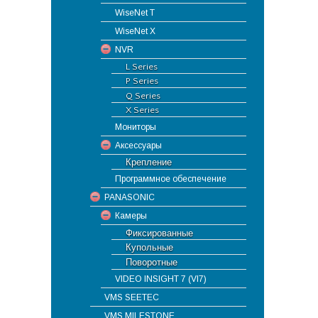
WiseNet T
WiseNet X
NVR
L Series
P Series
Q Series
X Series
Мониторы
Аксессуары
Крепление
Программное обеспечение
PANASONIC
Камеры
Фиксированные
Купольные
Поворотные
VIDEO INSIGHT 7 (VI7)
VMS SEETEC
VMS MILESTONE