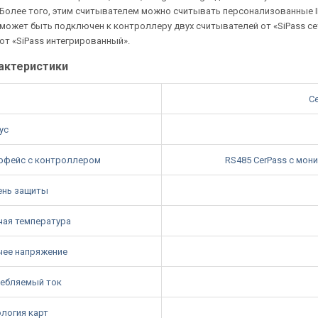
Более того, этим считывателем можно считывать персонализованные ID 
может быть подключен к контроллеру двух считывателей от «SiPass с
от «SiPass интегрированный».
актеристики
С
ус
рфейс с контроллером
RS485 CerPass с мон
ень защиты
чая температура
чее напряжение
ебляемый ток
ология карт