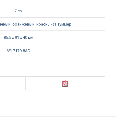
7 см
леный‚ оранжевый‚ красный)1 зуммер
85.5 х 91 х 40 мм
6FL7170-8AD