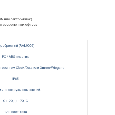
SN или сектор/блок).
ля современных офисов.
еребристый (RAL9006)
PC / ABS пластик
иторингом Clock/Data или Omron/Wiegand
IP65
и или снаружи помещений.
От -20 до +70 °C
12 В пост.тока