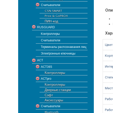
Считыватели
Опи
CSN SMART
Prox & GoPROX
ПИН-код
RUSGUARD
Хар
Контроллеры
Считыватели
Цвет
Терминалы распознавания лиц
Электронные ключницы
Корп
ACT
Инте
ACT365
Контроллеры
Степ
ACTpro
Контроллеры
Мест
Дверные станции
Софт
Рабо
Аксессуары
Считыватели
Рабо
Bluetooth