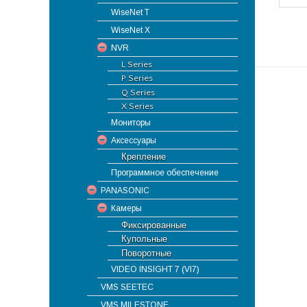
WiseNet T
WiseNet X
NVR
L Series
P Series
Q Series
X Series
Мониторы
Аксессуары
Крепление
Программное обеспечение
PANASONIC
Камеры
Фиксированные
Купольные
Поворотные
VIDEO INSIGHT 7 (VI7)
VMS SEETEC
VMS MILESTONE