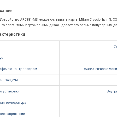
сание
Устройство AR6381-MS может считывать карты Mifare Classic 1к и 4k (C
Его элегантный вертикальный дизайн делает его весьма популярным д
актеристики
С
ус
рфейс с контроллером
RS485 CerPass с мон
ень защиты
о установки
Внутр
чая температура
чее напряжение