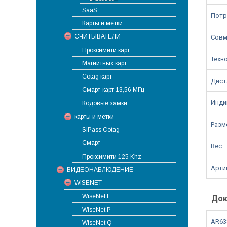
SaaS
Потр
Карты и метки
СЧИТЫВАТЕЛИ
Совм
Проксимити карт
Техн
Магнитных карт
Cotag карт
Дист
Смарт-карт 13,56 МГц
Инди
Кодовые замки
карты и метки
Разме
SiPass Cotag
Смарт
Вес
Проксимити 125 Khz
Арти
ВИДЕОНАБЛЮДЕНИЕ
WISENET
WiseNet L
Док
WiseNet P
AR63
WiseNet Q