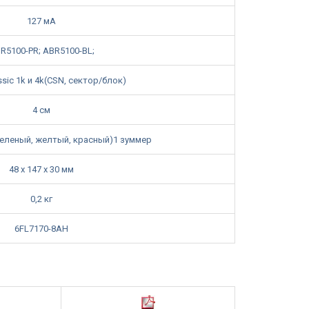
127 мА
R5100-PR; ABR5100-BL;
ssic 1k и 4k(CSN, сектор/блок)
4 см
зеленый‚ желтый‚ красный)1 зуммер
48 x 147 x 30 мм
0,2 кг
6FL7170-8AH