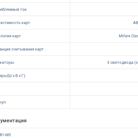
ебляемый ток
естимость карт
AB
ология карт
Mifare Cla
анция считывания карт
каторы
3 светодиода (
ры(Ш x В x Г)
кул
ументация
81-MS