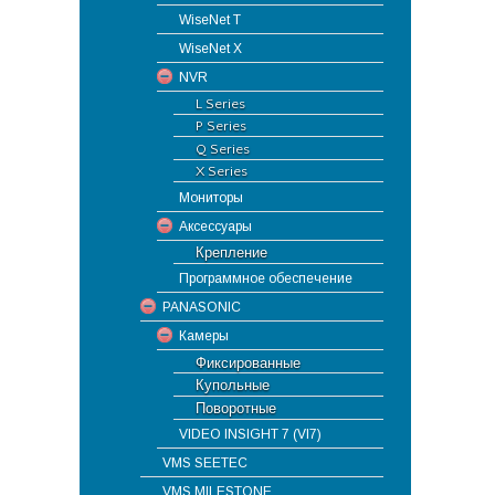
WiseNet T
WiseNet X
NVR
L Series
P Series
Q Series
X Series
Мониторы
Аксессуары
Крепление
Программное обеспечение
PANASONIC
Камеры
Фиксированные
Купольные
Поворотные
VIDEO INSIGHT 7 (VI7)
VMS SEETEC
VMS MILESTONE