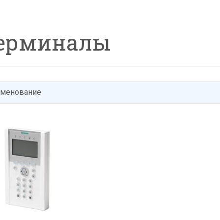
ерминалы
менование