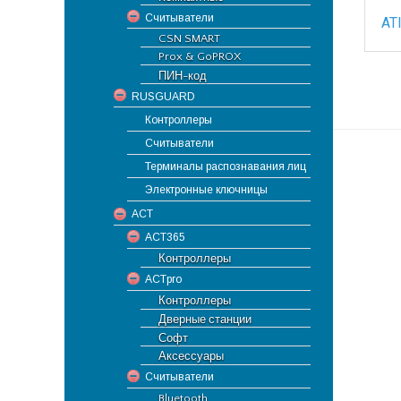
Считыватели
AT
CSN SMART
Prox & GoPROX
ПИН-код
RUSGUARD
Контроллеры
Считыватели
Терминалы распознавания лиц
Электронные ключницы
ACT
ACT365
Контроллеры
ACTpro
Контроллеры
Дверные станции
Софт
Аксессуары
Считыватели
Bluetooth