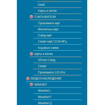
SaaS
Карты и метки
СЧИТЫВАТЕЛИ
Проксимити карт
Магнитных карт
Cotag карт
Смарт-карт 13,56 МГц
Кодовые замки
карты и метки
SiPass Cotag
Смарт
Проксимити 125 Khz
ВИДЕОНАБЛЮДЕНИЕ
WISENET
WiseNet L
WiseNet P
WiseNet Q